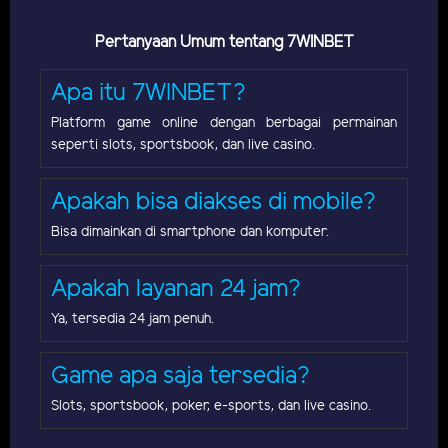
Pertanyaan Umum tentang 7WINBET
Apa itu 7WINBET?
Platform game online dengan berbagai permainan
seperti slots, sportsbook, dan live casino.
Apakah bisa diakses di mobile?
Bisa dimainkan di smartphone dan komputer.
Apakah layanan 24 jam?
Ya, tersedia 24 jam penuh.
Game apa saja tersedia?
Slots, sportsbook, poker, e-sports, dan live casino.