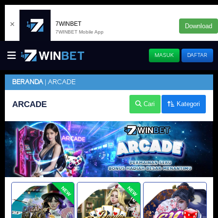
×
7WINBET
Download
7WINBET Mobile App
MASUK
DAFTAR
ARCADE
BERANDA
ARCADE
Cari
Kategori
NEW
NEW