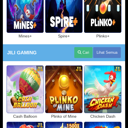
Mines+
Spire+
Plinko+
JILI GAMING
Cari
Lihat Semua
Cash Balloon
Plinko of Mine
Chicken Dash