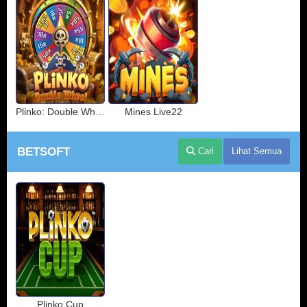
Plinko: Double Wheel Live22
Mines Live22
BETSOFT
Cari
Lihat Semua
Plinko Cup