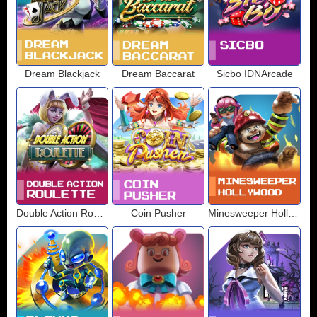
Dream Blackjack
Dream Baccarat
Sicbo IDNArcade
Double Action Roulette
Coin Pusher
Minesweeper Hollywood