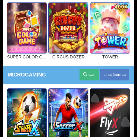
SUPER COLOR GAME
CIRCUS DOZER
TOWER
MICROGAMING
Cari
Lihat Semua